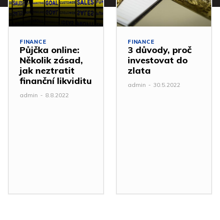
FINANCE
FINANCE
Půjčka online:
3 důvody, proč
Několik zásad,
investovat do
jak neztratit
zlata
finanční likviditu
admin
-
30.5.2022
admin
-
8.8.2022