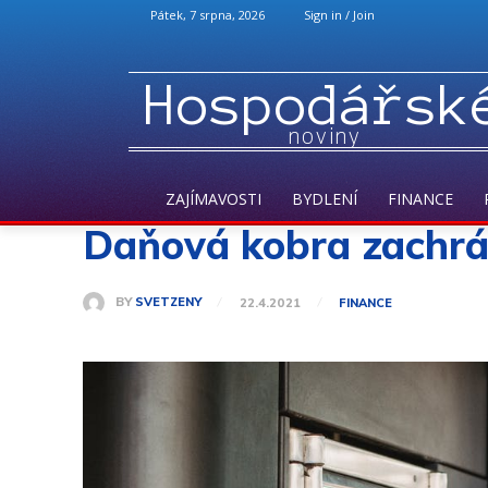
Pátek, 7 srpna, 2026
Sign in / Join
Hospodářsk
noviny
ZAJÍMAVOSTI
BYDLENÍ
FINANCE
Daňová kobra zachrán
BY
SVETZENY
22.4.2021
FINANCE