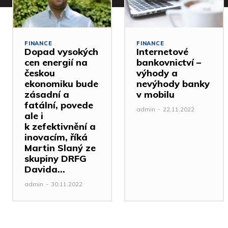
FINANCE
FINANCE
Dopad vysokých
Internetové
cen energií na
bankovnictví –
českou
výhody a
ekonomiku bude
nevýhody banky
zásadní a
v mobilu
fatální, povede
admin
-
22.11.2022
ale i
k zefektivnění a
inovacím, říká
Martin Slaný ze
skupiny DRFG
Davida...
admin
-
30.11.2022