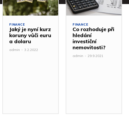
FINANCE
FINANCE
Jaký je nyní kurz
Co rozhoduje při
koruny vůči euru
hledání
a dolaru
investiční
nemovitosti?
admin
-
3.2.2022
admin
-
29.9.2021