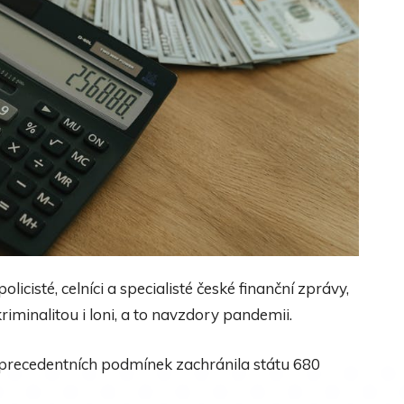
icisté, celníci a specialisté české finanční zprávy,
iminalitou i loni, a to navzdory pandemii.
ezprecedentních podmínek zachránila státu 680