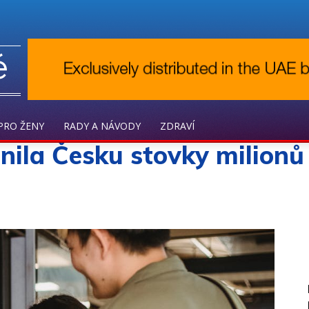
é
PRO ŽENY
RADY A NÁVODY
ZDRAVÍ
ila Česku stovky milionů